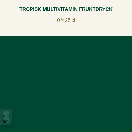
TROPISK MULTIVITAMIN FRUKTDRYCK
0 %
25 cl
Svenska
glish (UK)