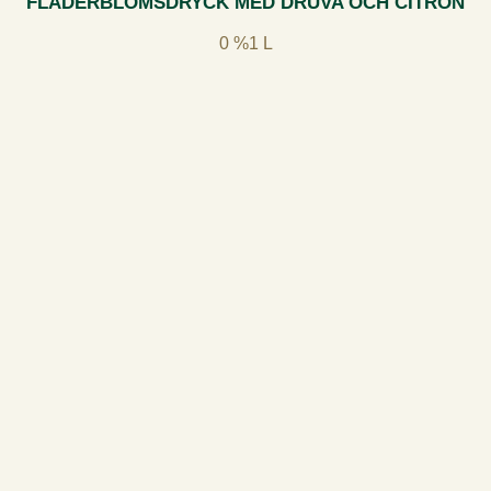
FLÄDERBLOMSDRYCK MED DRUVA OCH CITRON
0 %
1 L