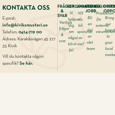
FRÅGOR
REKLAMATION
SPONSRING
LEDIGA
LEGOPRO
DIST
KONTAKTA OSS
&
JOBB
OPPO
Vi
Vill
Produktion
SVAR
E-post:
Bli
Bring
hjälper
du
för
Vanliga
en
our
info@kiviksmusteri.se
dig
bli
externa
frågor
del
brand
Telefon:
0414-719 00
om
sponsrad
varumärke
&
av
to
något
av
Adress: Karakåsvägen 45 277
svar
vårt
your
blivit
oss?
35 Kivik
team
local
fel
marke
Vill du kontakta någon
specifik?
Se här.