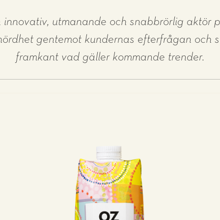
en innovativ, utmanande och snabbrörlig aktö
hördhet gentemot kundernas efterfrågan och sa
framkant vad gäller kommande trender.