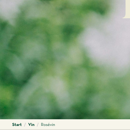
Start
/
Vin
/
Rosévin