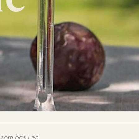
ic
 som bas i en