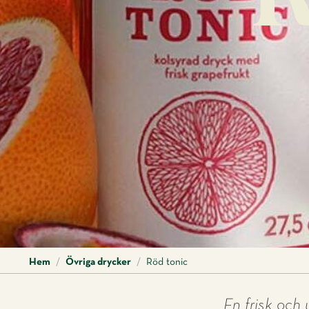
R
Hem
/
Övriga drycker
/
Röd tonic
En frisk och