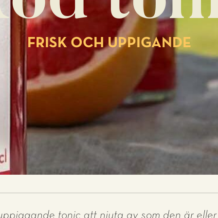
öd ton
FRISK OCH UPPIGANDE
 uppiggande tonic att njuta av som den är eller