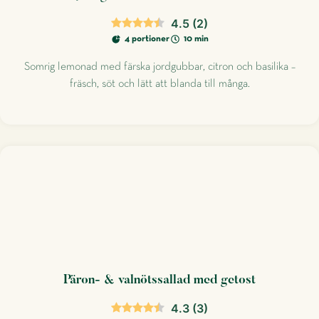
4.5
(
2
)
4 portioner
10 min
Somrig lemonad med färska jordgubbar, citron och basilika –
fräsch, söt och lätt att blanda till många.
Päron- & valnötssallad med getost
4.3
(
3
)