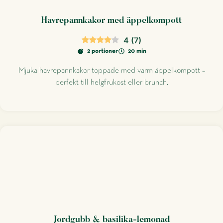
Havrepannkakor med äppelkompott
4
(
7
)
2 portioner
20 min
Mjuka havrepannkakor toppade med varm äppelkompott –
perfekt till helgfrukost eller brunch.
Jordgubb & basilika-lemonad