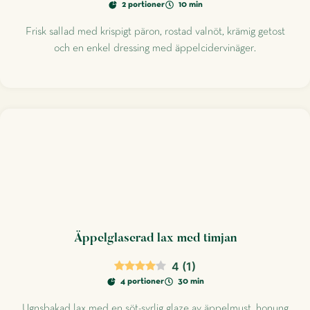
2 portioner
10 min
Frisk sallad med krispigt päron, rostad valnöt, krämig getost
och en enkel dressing med äppelcidervinäger.
Äppelglaserad lax med timjan
4
(
1
)
4 portioner
30 min
Ugnsbakad lax med en söt-syrlig glaze av äppelmust, honung