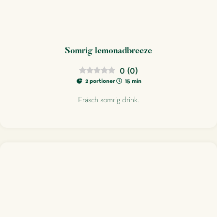
Somrig lemonadbreeze
0
(
0
)
2 portioner
15 min
Fräsch somrig drink.