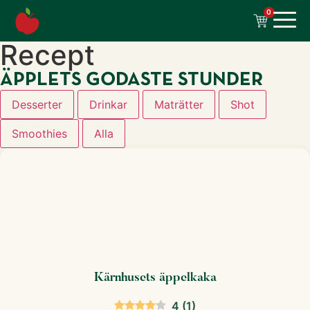
till
0
innehåll
Recept
ÄPPLETS GODASTE STUNDER
Desserter
Drinkar
Maträtter
Shot
Smoothies
Alla
Kärnhusets äppelkaka
4
(
1
)