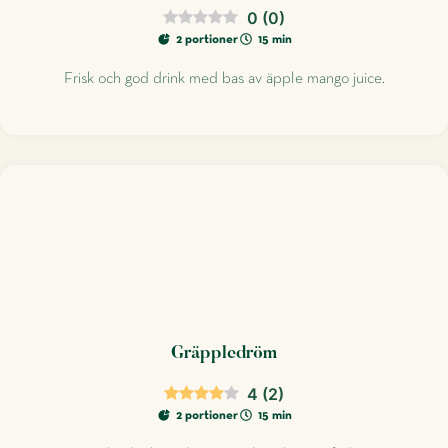
0
(
0
)
2 portioner
15 min
Frisk och god drink med bas av äpple mango juice.
Gräppledröm
4
(
2
)
2 portioner
15 min