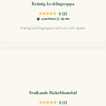
Krämig kycklingsoppa
5
(
2
)
4 portioner
35 min
Krämig kycklingsoppa med curry och äpple.
Svalkande fläderblomsbål
5
(
1
)