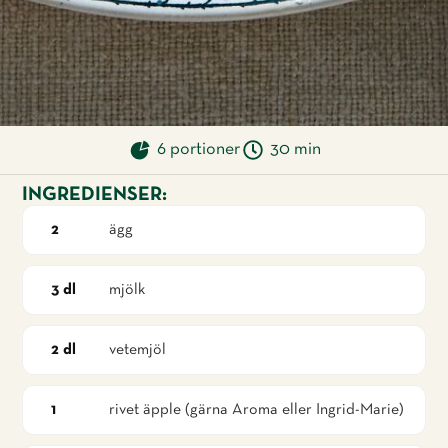
6 portioner
30 min
INGREDIENSER:
ägg
2
mjölk
3 dl
vetemjöl
2 dl
rivet äpple (gärna Aroma eller Ingrid-Marie)
1