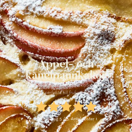
Äppel- och
kanelpannkakor
Tunna pannkakor med rivet äpple, kanel och en gnutta
vanilj – perfekta till frukost eller fika.
Medelbetyg
5
/ 5. Antal röster
1