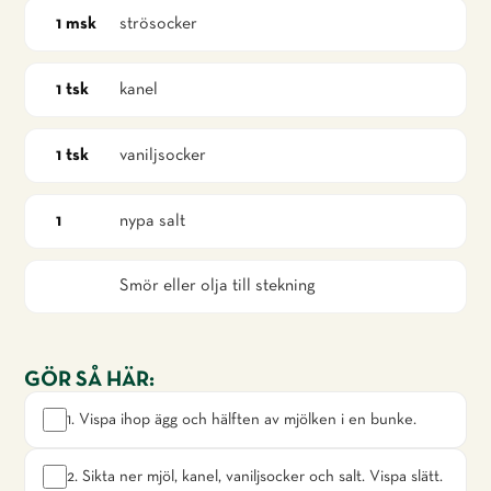
strösocker
1 msk
kanel
1 tsk
vaniljsocker
1 tsk
nypa salt
1
Smör eller olja till stekning
GÖR SÅ HÄR:
1. Vispa ihop ägg och hälften av mjölken i en bunke.
2. Sikta ner mjöl, kanel, vaniljsocker och salt. Vispa slätt.