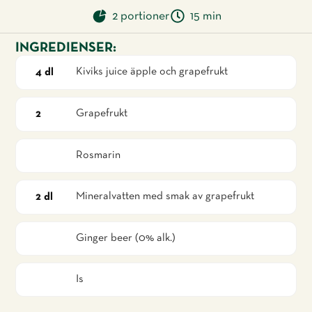
2 portioner
15 min
INGREDIENSER:
Kiviks juice äpple och grapefrukt
4 dl
Grapefrukt
2
Rosmarin
Mineralvatten med smak av grapefrukt
2 dl
Ginger beer (0% alk.)
Is