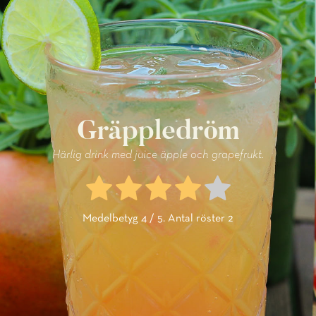
Gräppledröm
Härlig drink med juice äpple och grapefrukt.
Medelbetyg
4
/ 5. Antal röster
2