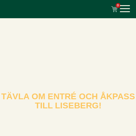
till
0
innehåll
TÄVLA OM ENTRÉ OCH ÅKPASS
TILL LISEBERG!