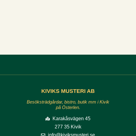
KIVIKS MUSTERI AB
Besöksträdgårdar, bistro, butik mm i Kivik
på Österlen.
Karakåsvägen 45
277 35 Kivik
info@kiviksmusteri.se