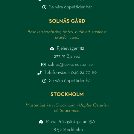
Se våra öppettider här
SOLNÄS GÅRD
Besöksträdgårdar, bistro, butik ett stenkast
utanför Lund.
Fjelievägen 112
237 91 Bjärred
solnas@kiviksmusteri.se
Telefonväxel: 046-24 70 89
Se våra öppettider här
STOCKHOLM
Musteributiken i Stockholm - Upplev Österlen
på Södermalm
Maria Prästgårdsgatan 15A
118 52 Stockholm