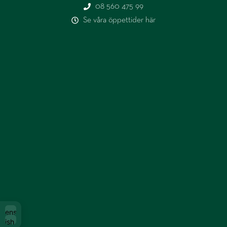
08 560 475 99
Se våra öppettider här
Svenska
glish (UK)