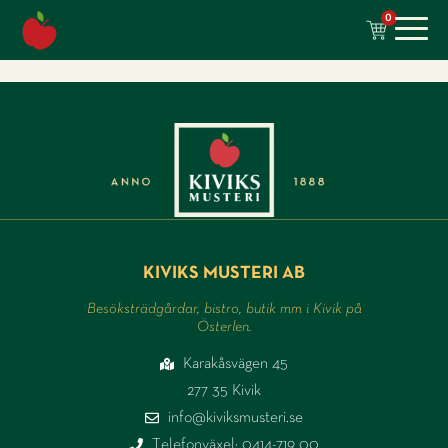
till
0
innehåll
KIVIKS MUSTERI AB
Besöksträdgårdar, bistro, butik mm i Kivik på
Österlen.
Karakåsvägen 45
277 35 Kivik
info@kiviksmusteri.se
Telefonväxel: 0414-719 00