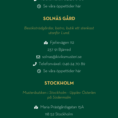
Se våra öppettider här
SOLNÄS GÅRD
Besöksträdgårdar, bistro, butik ett stenkast
utanför Lund.
Fjelievägen 112
237 91 Bjärred
solnas@kiviksmusteri.se
Telefonväxel: 046-24 70 89
Se våra öppettider här
STOCKHOLM
Musteributiken i Stockholm - Upplev Österlen
på Södermalm
Maria Prästgårdsgatan 15A
118 52 Stockholm