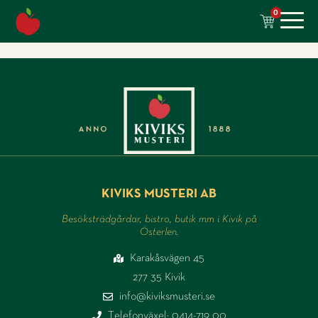
till
0
innehåll
KIVIKS MUSTERI AB
Besöksträdgårdar, bistro, butik mm i Kivik på
Österlen.
Karakåsvägen 45
277 35 Kivik
info@kiviksmusteri.se
Telefonväxel: 0414-719 00