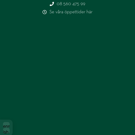
08 560 475 99
Se våra öppettider här
Svenska
glish (UK)