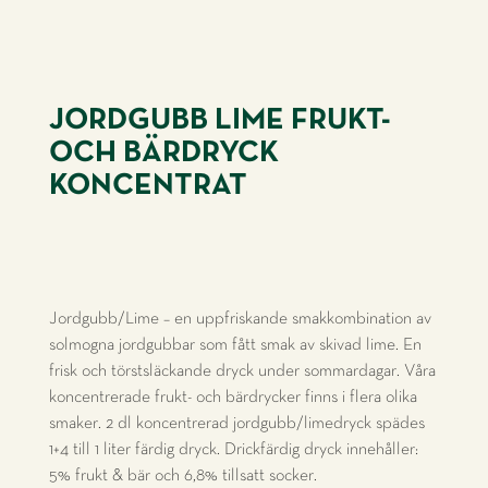
JORDGUBB LIME FRUKT-
OCH BÄRDRYCK
KONCENTRAT
Jordgubb/Lime – en uppfriskande smakkombination av
solmogna jordgubbar som fått smak av skivad lime. En
frisk och törstsläckande dryck under sommardagar. Våra
koncentrerade frukt- och bärdrycker finns i flera olika
smaker. 2 dl koncentrerad jordgubb/limedryck spädes
1+4 till 1 liter färdig dryck. Drickfärdig dryck innehåller:
5% frukt & bär och 6,8% tillsatt socker.