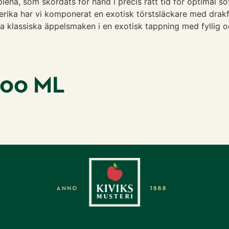
ena, som skördats för hand i precis rätt tid för optimal sö
erika har vi komponerat en exotisk törstsläckare med drakf
ka klassiska äppelsmaken i en exotisk tappning med fyllig o
100 ML