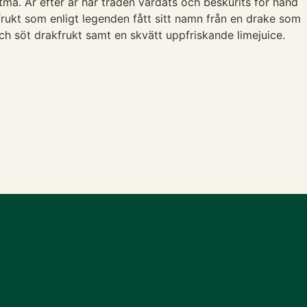
tma. År efter år har träden vårdats och beskurits för hand
rukt som enligt legenden fått sitt namn från en drake som
ch söt drakfrukt samt en skvätt uppfriskande limejuice.