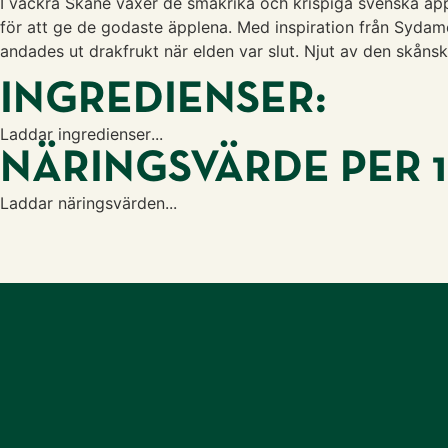
I vackra Skåne växer de smakrika och krispiga svenska äppl
för att ge de godaste äpplena. Med inspiration från Sydam
andades ut drakfrukt när elden var slut. Njut av den skåns
INGREDIENSER:
Laddar ingredienser...
NÄRINGSVÄRDE PER 
Laddar näringsvärden...