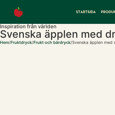
till
innehåll
STARTSIDA
PRODU
Inspiration från världen
Svenska äpplen med dr
Hem
/
Fruktdryck
/
Frukt och bärdryck
/
Svenska äpplen med d