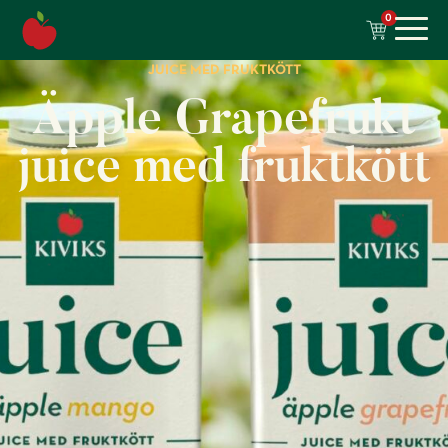
till
0
innehåll
JUICE MED FRUKTKÖTT
Äpple Grapefrukt
juice med fruktkött