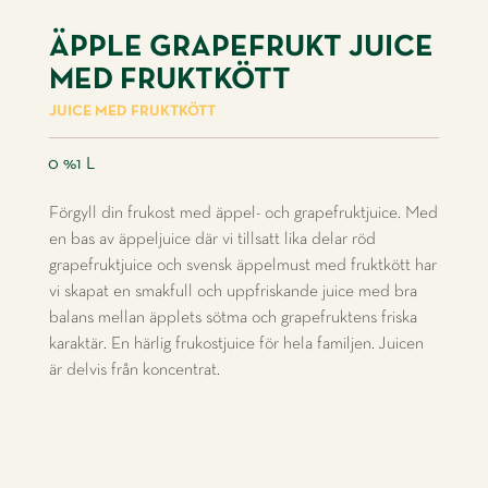
ÄPPLE GRAPEFRUKT JUICE
MED FRUKTKÖTT
JUICE MED FRUKTKÖTT
0 %
1 L
Förgyll din frukost med äppel- och grapefruktjuice. Med
en bas av äppeljuice där vi tillsatt lika delar röd
grapefruktjuice och svensk äppelmust med fruktkött har
vi skapat en smakfull och uppfriskande juice med bra
balans mellan äpplets sötma och grapefruktens friska
karaktär. En härlig frukostjuice för hela familjen. Juicen
är delvis från koncentrat.